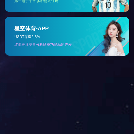
CONTACT INFORMATION
联系方式
福建省龙岩市新罗区东肖镇龙腾南路14号珠江大厦7层701室
0597-2336139
382955834@qq.com
WEBSITE QR CODE
网站二维码
扫一扫进入网站
微信公众号
扫一扫关注微信公众号
ONLINE MESSAGE