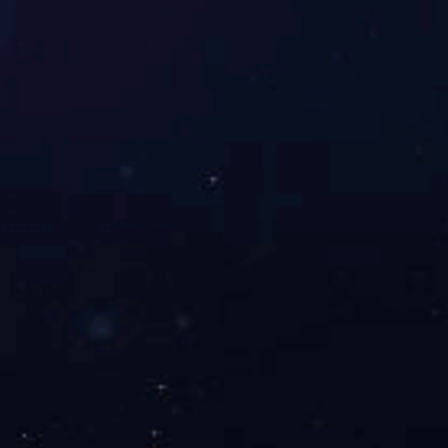
联系方式
留言应用名称：
客户留言
描述：
*
留言内容：
姓名：
性别：
男
女
手机：
电话：
传真：
邮箱：