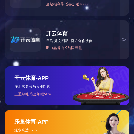
米兰体育-米兰(中国) 业绩
公路工程业绩
电力工程业绩
水利工程业绩
房建工程业绩
业绩展示
新闻中心

公司新闻
业内动态
米兰体育-米兰(中国)

联系方式
客户留言

米兰体育-米兰(中国)
公路工程
房建工程
当前位置：
首页
/
荣誉资质