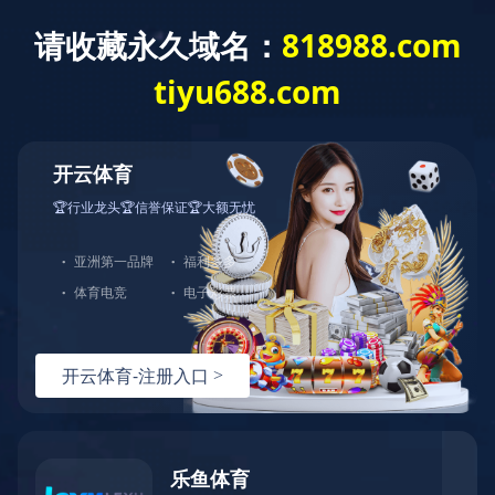
首页
公司简介
荣誉资质

荣誉资质
企业资质
企业专利
企业荣誉
企业业绩

企业业绩
米兰体育-米兰(中国) 业绩
公路工程业绩