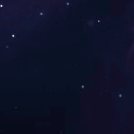
0597-2336139
382955834@qq.com
WEBSITE QR CODE
网站二维码
扫一扫进入网站
微信公众号
扫一扫关注微信公众号
ONLINE MESSAGE
联系方式
留言应用名称：
客户留言