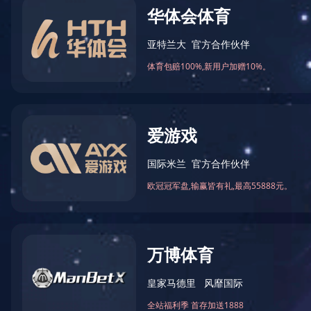
电力工程业绩
水利工程业绩
房建工程业绩
业绩展示
新闻中心

新闻中心
公司新闻
业内动态
米兰体育-米兰(中国)

米兰体育-米兰(中国)
联系方式
客户留言