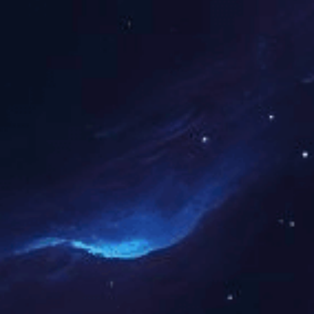
/
认证证书
认证证书
工程描述
参数
扫二维码用手机看
未找到相应参数组，请于后台属性模板中添加
上一个
认证证书
下一个
认证证书
CONTACT INFORMATION
联系方式
福建省龙岩市新罗区东肖镇龙腾南路14号珠江大厦7层701室