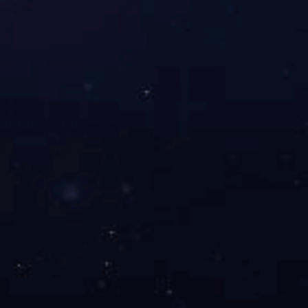
留言应用名称：
客户留言
描述：
*
留言内容：
姓名：
性别：
男
女
手机：
电话：
传真：
邮箱：
地址：
邮编：