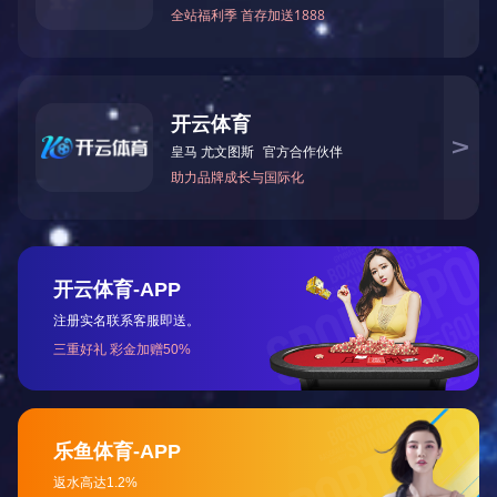
米兰体育-米兰(中国) 业绩
公路工程业绩
电力工程业绩
水利工程业绩
房建工程业绩
业绩展示
新闻中心

公司新闻
业内动态
米兰体育-米兰(中国)

联系方式
客户留言

米兰体育-米兰(中国)
公路工程
房建工程
当前位置：
首页
/
荣誉资质