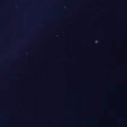
发布时间
: 2020
-
06-16
海南将构建现代产业体系，大力发展旅游业、现代服务
业和高新技术产业，进一步夯实实体经济的基础，增强
经济创新力和竞争力。
海南自由贸易港的前景图已经绘就，但具体要怎么干，
哪些又不能干，更令外界关注。
《海南自由贸易港建设总体方案》全文发布一周后，6月
8日，财政部、发改委、央行等部委有关负责人和海南省
有关领导集体亮相国新办发布会，介绍自贸港建设方案
有关情况。
上一页
1
下一页
CONTACT INFORMATION
联系方式
福建省龙岩市新罗区东肖镇龙腾南路14号珠江大厦7层701室