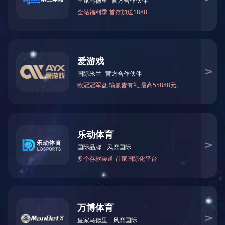
首页
公司简介
荣誉资质
企业资质
企业专利
企业荣誉
企业业绩
米兰体育-米兰(中国) 业绩
公路工程业绩
电力工程业绩
水利工程业绩
房建工程业绩
业绩展示
新闻中心
公司新闻
业内动态
米兰体育-米兰(中国)
联系方式
客户留言

首页
公司简介
荣誉资质

企业资质
企业专利
企业荣誉
企业业绩
