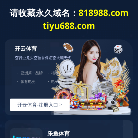
首页
公司简介
荣誉资质

荣誉资质
企业资质
企业专利
企业荣誉
企业业绩

企业业绩
米兰体育-米兰(中国) 业绩
公路工程业绩