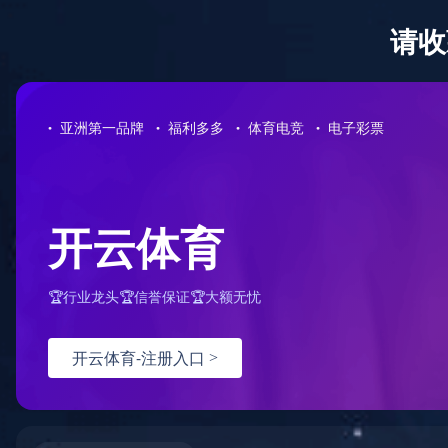
首页
公司简介
荣誉资质

荣誉资质
企业资质
企业专利
企业荣誉
企业业绩

企业业绩
米兰体育-米兰(中国) 业绩
公路工程业绩