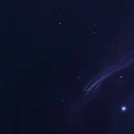
业绩展示
新闻中心

公司新闻
业内动态
米兰体育-米兰(中国)

联系方式
客户留言
米兰体育-米兰(中国) 业绩
公路工程业绩
水利工程业绩
电力工程业绩
房建工程业绩
当前位置：
首页
/
SEO详情
/
水利工程业绩