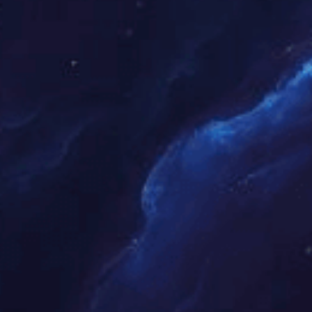
建设单位
（林坊镇）
连城县林坊镇人民政府
程
长汀县水投建设工程有限公司
标准农田建设项目
武平县大禾镇人民政府
准农田建设项目(第二标段)
长汀县四都镇人民政府
田建设项目(二次)(第一标段)
长江县新桥镇人民政府
贵安片二期工程）
连江县兴利水利投资有限公司
程
福州市闽侯县青口镇
保护修复（小流域综合治理）
童坊镇人民政府
理能力（土建工程）
南安市英都镇人民政府