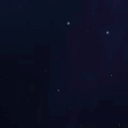
扫一扫进入网站
微信公众号
扫一扫关注微信公众号
ONLINE MESSAGE
联系方式
留言应用名称：
客户留言
描述：
*
留言内容：
姓名：
性别：