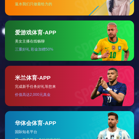
公路工程业绩
分类：
企业业绩
发布时间：
2022-04-26 12:06:14
访问量：
0
概要:
概要:
详情
专
序
工程
合同造价
签订
业
工程名称
建设单位
号
地址
(万元)
日期
规
模
上杭县中
龙岩
2025
总
中都镇县道X630军营
年9
1
都镇人民
市上
152.1121
承
圩段改造工程
月
政府
杭县
包
上杭县稔
龙岩
2024
总
上杭县稔田镇祝田村桥
年8
2
田镇人民
市上
409.0027
承
危桥改造工程
月
政府
杭县
包