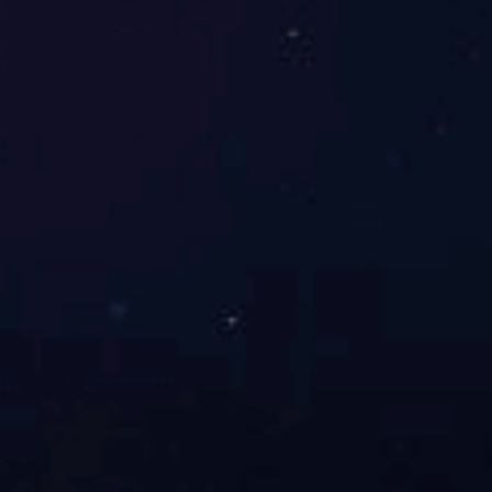
华安
华安县华
华安县华丰镇良埔村南
县华
2019
总
丰镇良埔
年2
14
山宫圣麒麟山路面硬化
丰镇
800.1740
承
村村民委
月
工程
良 埔
包
员会
村
浦城县"四好公路"乡道
浦城县万
浦城
2019
总
年1
15
Y063富湖村入点至富
安乡人民
县万
409.3758
承
月
湖村公路改建工程
政府
安乡
包
扫二维码用手机看
CONTACT INFORMATION
联系方式
福建省龙岩市新罗区东肖镇龙腾南路14号珠江大厦7层701室
0597-2336139
382955834@qq.com
WEBSITE QR CODE