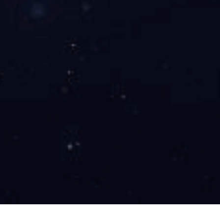
网站二维码
扫一扫进入网站
微信公众号
扫一扫关注微信公众号
ONLINE MESSAGE
联系方式
留言应用名称：
客户留言
描述：
*
留言内容：
姓名：