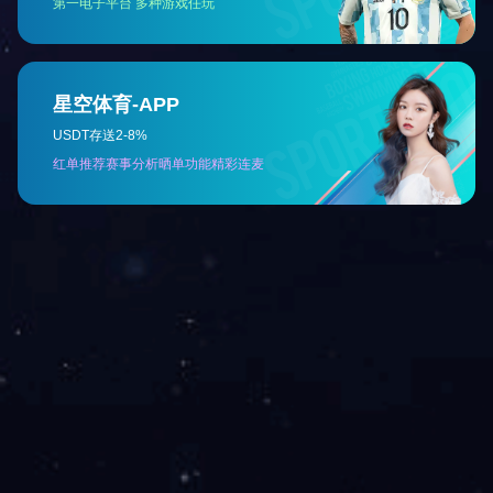
姓名：
性别：
男
女
手机：
电话：
传真：
邮箱：
地址：
邮编：
*
验证码：