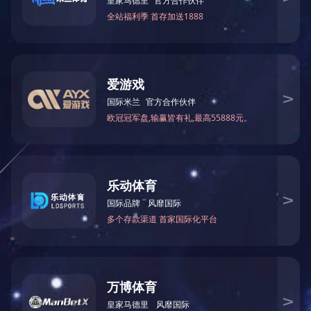
首页
公司简介
荣誉资质
企业资质
企业专利
企业荣誉
企业业绩
米兰体育-米兰(中国) 业绩
公路工程业绩
电力工程业绩
水利工程业绩
房建工程业绩
业绩展示
新闻中心
公司新闻
业内动态
米兰体育-米兰(中国)
联系方式
客户留言

首页
公司简介
荣誉资质

企业资质
企业专利
企业荣誉
企业业绩
